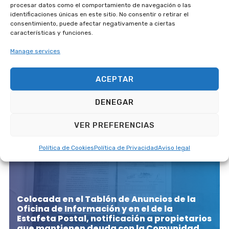
procesar datos como el comportamiento de navegación o las
identificaciones únicas en este sitio. No consentir o retirar el
consentimiento, puede afectar negativamente a ciertas
características y funciones.
Manage services
Obituario: Ha fallecido D. Ramón Martínez
Vélez
ACEPTAR
DENEGAR
9 April, 2026
VER PREFERENCIAS
Política de Cookies
Política de Privacidad
Aviso legal
Colocada en el Tablón de Anuncios de la
Oficina de Información y en el de la
Estafeta Postal, notificación a propietarios
que mantienen deuda con la Comunidad