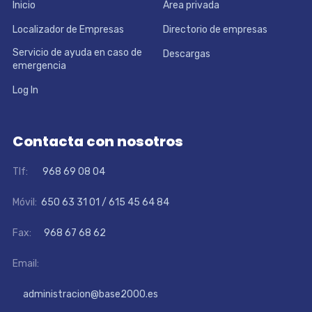
Inicio
Área privada
Localizador de Empresas
Directorio de empresas
Servicio de ayuda en caso de
Descargas
emergencia
Log In
Contacta con nosotros
Tlf:
968 69 08 04
Móvil:
650 63 31 01 / 615 45 64 84
Fax:
968 67 68 62
Email:
administracion@base2000.es