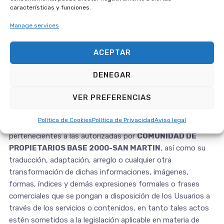
en el sentido del Derecho de Autor y quedan, por lo tanto,
características y funciones.
protegidas por las convenciones internacionales y
Manage services
legislaciones nacionales en materia de Propiedad intelectual
que resulten aplicables
ACEPTAR
En concreto, y sin carácter exhaustivo, quedan prohibidos
DENEGAR
los actos de reproducción, distribución, exhibición,
transmisión, retransmisión, emisión en cualquier forma,
VER PREFERENCIAS
almacenamiento en soportes físicos o lógicos (por ejemplo,
disquetes o disco duro de ordenadores), digitalización o
Política de Cookies
Política de Privacidad
Aviso legal
puesta a disposición desde bases de datos distintas de las
pertenecientes a las autorizadas por
COMUNIDAD DE
PROPIETARIOS BASE 2000-SAN MARTIN
, así como su
traducción, adaptación, arreglo o cualquier otra
transformación de dichas informaciones, imágenes,
formas, índices y demás expresiones formales o frases
comerciales que se pongan a disposición de los Usuarios a
través de los servicios o contenidos, en tanto tales actos
estén sometidos a la legislación aplicable en materia de