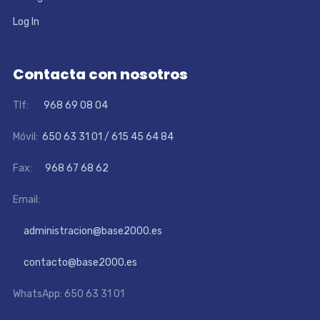
Log In
Contacta con nosotros
Tlf:
968 69 08 04
Móvil:
650 63 31 01 / 615 45 64 84
Fax:
968 67 68 62
Email:
administracion@base2000.es
contacto@base2000.es
WhatsApp: 650 63 31 01