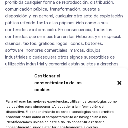
prohibida cualquier forma de reproducción, distribución,
comunicación pública, transformación, puesta a
disposición y, en general, cualquier otro acto de explotación
pública referido tanto a las páginas Web como a sus
contenidos e información. En consecuencia, todos los
contenidos que se muestran en los Websites y en especial,
diseños, textos, gráficos, logos, iconos, botones,
software, nombres comerciales, marcas, dibujos
industriales o cualesquiera otros signos susceptibles de
utilización industrial y comercial están sujetos a derechos
de propiedad intelectual e industrial de
COMUNIDAD DE
Gestionar el
PROPIETARIOS BASE 2000-SAN MARTIN
o de terceros
consentimiento de las
titulares de los mismos que han autorizado debidamente su
cookies
inclusión en la web.
Para ofrecer las mejores experiencias, utilizamos tecnologías como
Los contenidos, imágenes, formas, índices y demás
las cookies para almacenar y/o acceder a la información del
expresiones formales que formen parte de las páginas Web,
dispositivo. El consentimiento de estas tecnologías nos permitirá
procesar datos como el comportamiento de navegación o las
así como el software necesario para el funcionamiento y
identificaciones únicas en este sitio. No consentir o retirar el
visualización de las mismas, constituyen asimismo una obra
consentimiento, puede afectar negativamente a ciertas