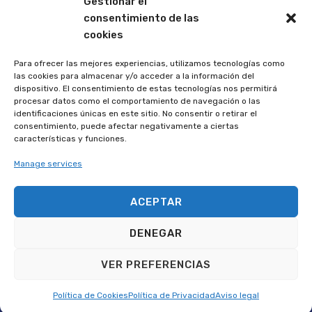
Gestionar el
Dónde estamos
consentimiento de las
cookies
Plaza de España, Oficina Nº 22
30564 Lorquí, Murcia
Para ofrecer las mejores experiencias, utilizamos tecnologías como
las cookies para almacenar y/o acceder a la información del
dispositivo. El consentimiento de estas tecnologías nos permitirá
Horario de oficina:
procesar datos como el comportamiento de navegación o las
Lunes a Viernes de 08:30 a 14:30
identificaciones únicas en este sitio. No consentir o retirar el
consentimiento, puede afectar negativamente a ciertas
características y funciones.
Accesos directos
Manage services
Inicio
Área privada
ACEPTAR
Localizador de Empresas
Directorio de empresas
DENEGAR
Servicio de ayuda en caso de
Descargas
emergencia
VER PREFERENCIAS
Log In
Política de Cookies
Política de Privacidad
Aviso legal