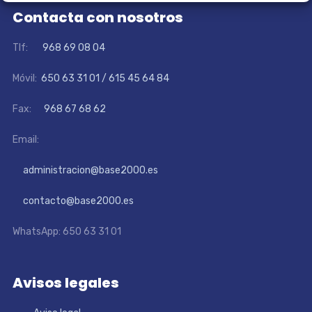
Contacta con nosotros
Tlf:
968 69 08 04
Móvil:
650 63 31 01 / 615 45 64 84
Fax:
968 67 68 62
Email:
administracion@base2000.es
contacto@base2000.es
WhatsApp: 650 63 31 01
Avisos legales