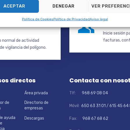
ACEPTAR
DENEGAR
VER PREFERENC
so de
Documen
Política de Cookies
Política de Privacidad
Aviso legal
Inicie sesión 
facturas, cont
io normal de actividad
e vigilancia del polígono.
os directos
Contacta con noso
Área privada
Tlf:
968 69 08 04
or de
Directorio de
Móvil:
650 63 31 01 / 615 45 64
s
empresas
de ayuda
Descargas
Fax:
968 67 68 62
de
cia