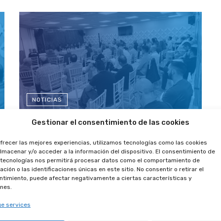
NOTICIAS
Gestionar el consentimiento de las cookies
La Asamblea General, celebrada el jueves 02 de mayo, da
frecer las mejores experiencias, utilizamos tecnologías como las cookies
su respaldo mayoritario a la candidatura encabezada por
lmacenar y/o acceder a la información del dispositivo. El consentimiento de
el actual presidente. El resto de puntos del orden del día
 tecnologías nos permitirá procesar datos como el comportamiento de
son también aprobados.
ción o las identificaciones únicas en este sitio. No consentir o retirar el
timiento, puede afectar negativamente a ciertas características y
nes.
e services