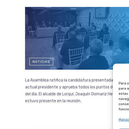
NOTICIAS
La Asamblea ratifica la candidatura presentada por el
Para o
actual presidente y aprueba todos los puntos del orden
para a
estas
del día. El alcalde de Lorquí, Joaquín Gomariz Hernández,
navega
estuvo presente en la reunión.
consen
funcio
Manag