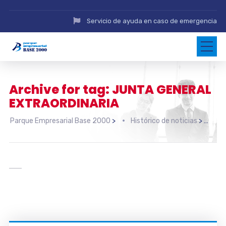
Servicio de ayuda en caso de emergencia
Archive for tag: JUNTA GENERAL
EXTRAORDINARIA
Parque Empresarial Base 2000
>
Histórico de noticias
>
JU