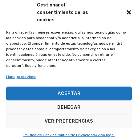
Gestionar el
consentimiento de las
Dónde estamos
cookies
Plaza de España, Oficina Nº 22
Para ofrecer las mejores experiencias, utilizamos tecnologías como
30564 Lorquí, Murcia
las cookies para almacenar y/o acceder a la información del
dispositivo. El consentimiento de estas tecnologías nos permitirá
procesar datos como el comportamiento de navegación o las
Horario de oficina:
identificaciones únicas en este sitio. No consentir o retirar el
Lunes a Viernes de 08:30 a 14:30
consentimiento, puede afectar negativamente a ciertas
características y funciones.
Manage services
Accesos directos
ACEPTAR
Inicio
Área privada
Localizador de Empresas
Directorio de empresas
DENEGAR
Servicio de ayuda en caso de
Descargas
emergencia
VER PREFERENCIAS
Log In
Política de Cookies
Política de Privacidad
Aviso legal