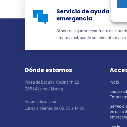
Servicio de ayuda en ca
emergencia
Si ocurre algún suceso fuera del horar
empresarial, puede acceder al servicio d
Dónde estamos
Acces
Plaza de España, Oficina Nº 22
Inicio
30564 Lorquí, Murcia
Localizad
Empresa
Horario de oficina:
Servicio 
Lunes a Viernes de 08:30 a 14:30
en caso 
emergen