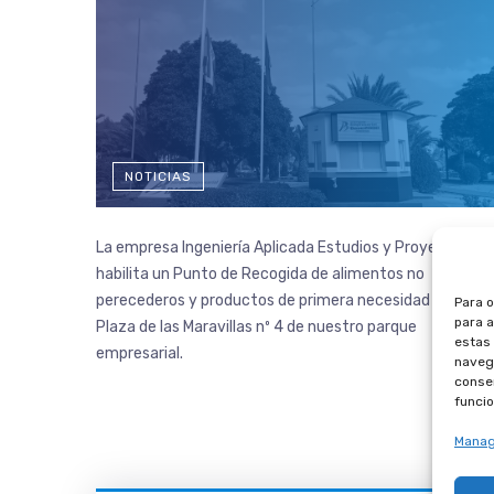
NOTICIAS
La empresa Ingeniería Aplicada Estudios y Proyectos S.L
habilita un Punto de Recogida de alimentos no
perecederos y productos de primera necesidad en la
Para o
para a
Plaza de las Maravillas nº 4 de nuestro parque
estas
empresarial.
navega
consen
funcio
Manag