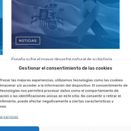
NOTICIAS
España sufre el mayor desastre natural de su historia.
.
Valencia se convierte en el epicentro de la DANA.
Gestionar el consentimiento de las cookies
frecer las mejores experiencias, utilizamos tecnologías como las cookies
lmacenar y/o acceder a la información del dispositivo. El consentimiento de
 tecnologías nos permitirá procesar datos como el comportamiento de
ción o las identificaciones únicas en este sitio. No consentir o retirar el
timiento, puede afectar negativamente a ciertas características y
nes.
e services