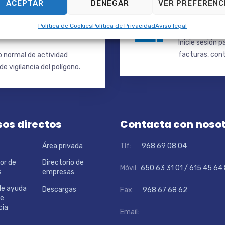
ACEPTAR
DENEGAR
VER PREFERENC
so de
Documen
Política de Cookies
Política de Privacidad
Aviso legal
Inicie sesión 
facturas, cont
io normal de actividad
e vigilancia del polígono.
os directos
Contacta con noso
Área privada
Tlf:
968 69 08 04
or de
Directorio de
Móvil:
650 63 31 01 / 615 45 64
s
empresas
de ayuda
Descargas
Fax:
968 67 68 62
de
cia
Email: