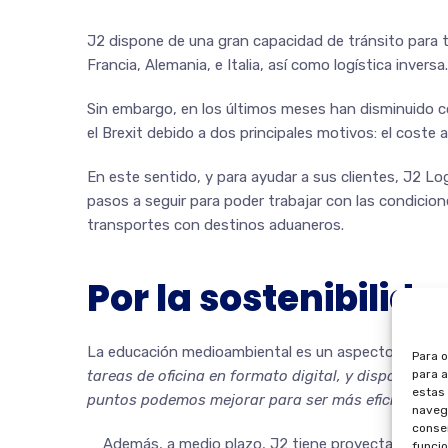
J2 dispone de una gran capacidad de tránsito para to
Francia, Alemania, e Italia, así como logística inversa.
Sin embargo, en los últimos meses han disminuido c
el Brexit debido a dos principales motivos: el coste 
En este sentido, y para ayudar a sus clientes, J2 Lo
pasos a seguir para poder trabajar con las condici
transportes con destinos aduaneros.
Por la sostenibilid
La educación medioambiental es un aspecto básico de
Para o
para a
tareas de oficina en formato digital, y disponemo
estas
puntos podemos mejorar para ser más eficientes
»,
navega
consen
Además, a medio plazo, J2 tiene proyectado instalar
funcio