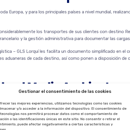
da Europa, y para los principales países a nivel mundial, realiza
onsiderablemente los transportes de sus clientes con destino R
arancelario y la gestión administrativa para documentar las cargas
gística – GLS Lorquí les facilita un documento simplificado en el 
ones aduaneras de cada destino, así como ponen a disposición de
ad y el Medio Ambiente
Gestionar el consentimiento de las cookies
l día a día de J2 Logística – GLS Lorquí. «
Desde el principio ll
frecer las mejores experiencias, utilizamos tecnologías como las cookies
lmacenar y/o acceder a la información del dispositivo. El consentimiento de
s de aplicaciones para poder monitorizar los consumos de nuest
 tecnologías nos permitirá procesar datos como el comportamiento de
 explica Javier Morales, copropietario de esta empresa de transpor
ción o las identificaciones únicas en este sitio. No consentir o retirar el
timiento, puede afectar negativamente a ciertas características y
 paneles solares en sus instalaciones para dar suministro a su 
nes.