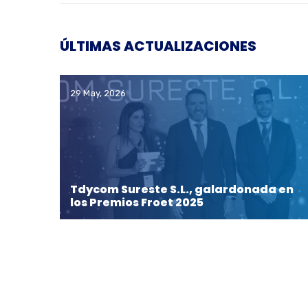
ÚLTIMAS ACTUALIZACIONES
29 May, 2026
Tdycom Sureste S.L., galardonada en
los Premios Froet 2025