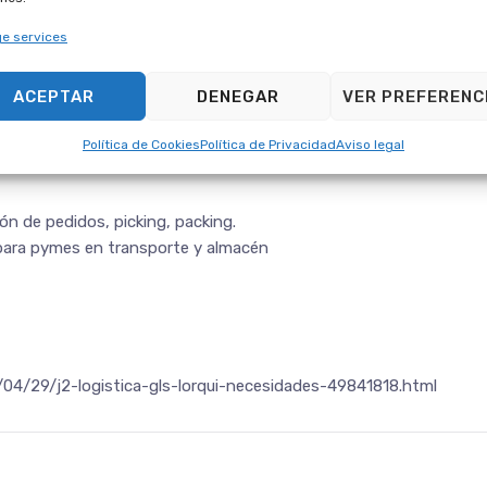
energías alternativas al combustible petrolífero.
e services
ACEPTAR
DENEGAR
VER PREFERENC
también ofrecen servicios a particulares de forma puntual.
con ámbito local, nacional, y europeo.
Política de Cookies
Política de Privacidad
Aviso legal
ón de pedidos, picking, packing.
 para pymes en transporte y almacén
04/29/j2-logistica-gls-lorqui-necesidades-49841818.html