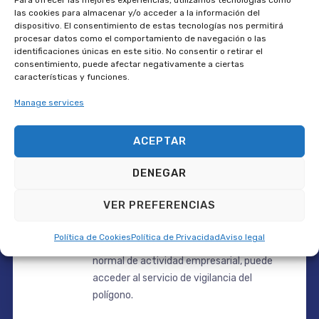
las cookies para almacenar y/o acceder a la información del
dispositivo. El consentimiento de estas tecnologías nos permitirá
procesar datos como el comportamiento de navegación o las
Healthcare & Life Sciences
identificaciones únicas en este sitio. No consentir o retirar el
consentimiento, puede afectar negativamente a ciertas
Midwest Children’s Hospital
características y funciones.
Manage services
ACEPTAR
DENEGAR
Servicio de ayuda en
VER PREFERENCIAS
caso de emergencia
Política de Cookies
Política de Privacidad
Aviso legal
Si ocurre algún suceso fuera del horario
normal de actividad empresarial, puede
acceder al servicio de vigilancia del
polígono.